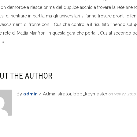
non demorde a riesce prima del duplice fischio a trovare la rete finendo
esi di rientrare in partita ma gli universitari si fanno trovare pronti, d
ovesciamenti di fronte con il Cus che controlla il risultato finendo sul 
e rete di Mattia Manfroni in questa gara che porta il Cus al secondo pos
ino
UT THE AUTHOR
By
admin
/ Administrator, bbp_keymaster
on Nov 27, 2018