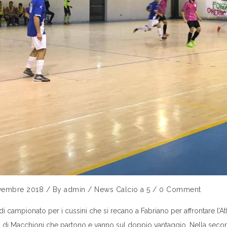
vembre 2018
/
By
admin
/
News Calcio a 5
/
0 Comment
di campionato per i cussini che si recano a Fabriano per affrontare l’At
i di Macchioni che partono e vanno sul doppio vantaggio. Nella seco