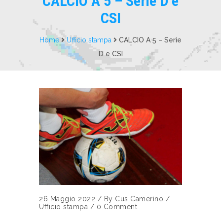
CALCIO A 5 – Serie D e
CSI
Home
Ufficio stampa
CALCIO A 5 – Serie
D e CSI
26 Maggio 2022
/
By
Cus Camerino
/
Ufficio stampa
/
0 Comment