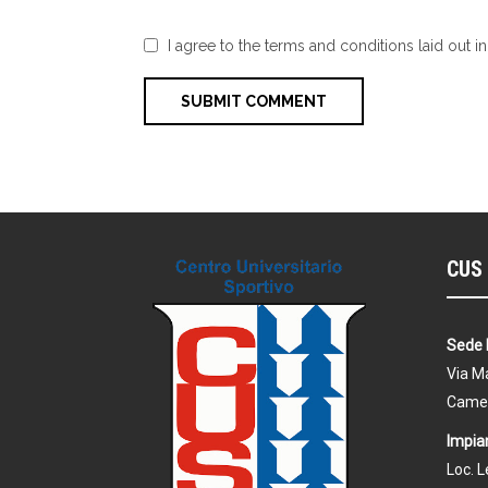
I agree to the terms and conditions laid out i
CUS 
Sede 
Via Ma
Came
Impian
Loc. 