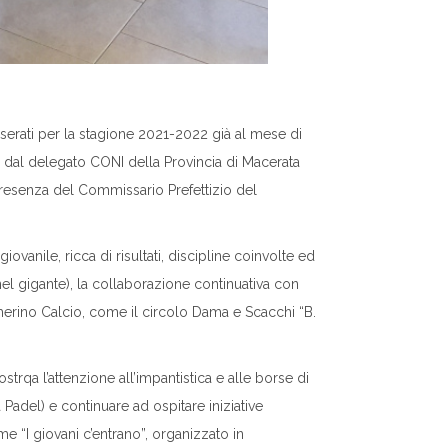
serati per la stagione 2021-2022 già al mese di
a dal delegato CONI della Provincia di Macerata
resenza del Commissario Prefettizio del
iovanile, ricca di risultati, discipline coinvolte ed
nel gigante), la collaborazione continuativa con
rino Calcio, come il circolo Dama e Scacchi “B.
qa l’attenzione all’impantistica e alle borse di
Padel) e continuare ad ospitare iniziative
me “I giovani c’entrano”, organizzato in