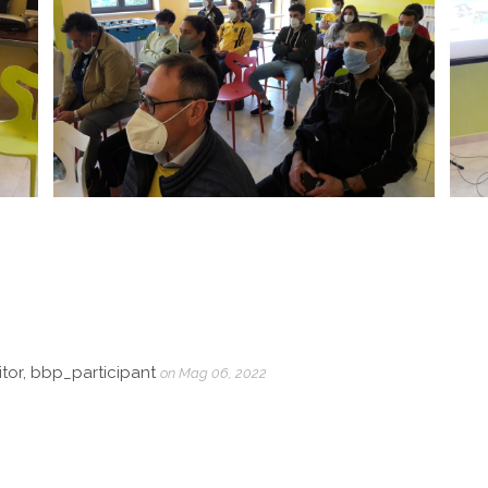
tor, bbp_participant
on Mag 06, 2022