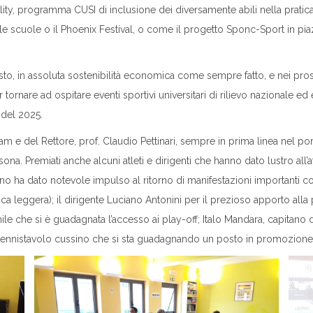
ty, programma CUSI di inclusione dei diversamente abili nella pratic
elle scuole o il Phoenix Festival, o come il progetto Sponc-Sport in 
sto, in assoluta sostenibilità economica come sempre fatto, e nei pross
r tornare ad ospitare eventi sportivi universitari di rilievo nazionale
 del 2025.
cam e del Rettore, prof. Claudio Pettinari, sempre in prima linea nel 
. Premiati anche alcuni atleti e dirigenti che hanno dato lustro all’atti
gno ha dato notevole impulso al ritorno di manifestazioni importanti c
a leggera); il dirigente Luciano Antonini per il prezioso apporto alla
ile che si è guadagnata l’accesso ai play-off; Italo Mandara, capitano 
 tennistavolo cussino che si sta guadagnando un posto in promozione 