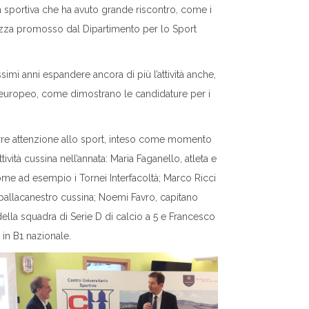
a sportiva che ha avuto grande riscontro, come i
piazza promosso dal Dipartimento per lo Sport
imi anni espandere ancora di più l’attività anche,
 ed europeo, come dimostrano le candidature per i
porre attenzione allo sport, inteso come momento
vità cussina nell’annata: Maria Faganello, atleta e
ome ad esempio i Tornei Interfacoltà; Marco Ricci
 pallacanestro cussina; Noemi Favro, capitano
della squadra di Serie D di calcio a 5 e Francesco
in B1 nazionale.