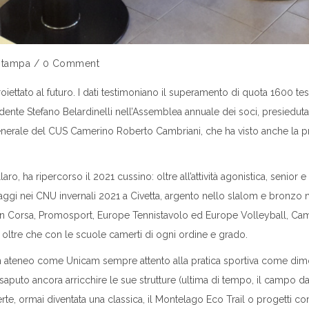
 stampa
/
0 Comment
ettato al futuro. I dati testimoniano il superamento di quota 1600 tes
dente Stefano Belardinelli nell’Assemblea annuale dei soci, presiedut
enerale del CUS Camerino Roberto Cambriani, che ha visto anche la p
o, ha ripercorso il 2021 cussino: oltre all’attività agonistica, senior e g
 Biaggi nei CNU invernali 2021 a Civetta, argento nello slalom e bronzo 
n Corsa, Promosport, Europe Tennistavolo ed Europe Volleyball, Came
, oltre che con le scuole camerti di ogni ordine e grado.
n ateneo come Unicam sempre attento alla pratica sportiva come dimostr
saputo ancora arricchire le sue strutture (ultima di tempo, il campo da 
merte, ormai diventata una classica, il Montelago Eco Trail o progetti co