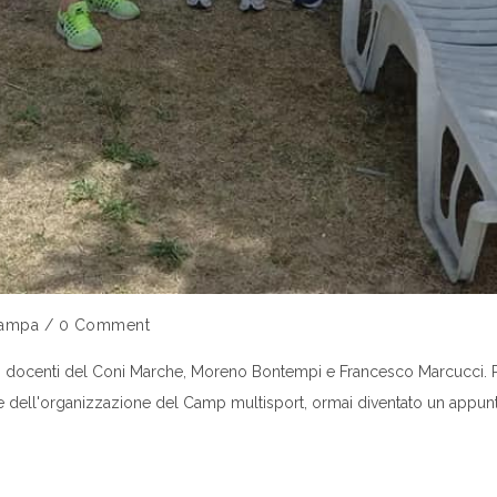
tampa
/
0 Comment
a dei docenti del Coni Marche, Moreno Bontempi e Francesco Marcucci. 
e dell'organizzazione del Camp multisport, ormai diventato un appunt