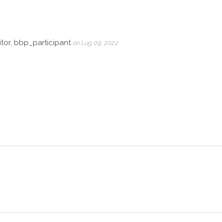
tor, bbp_participant
on Lug 09, 2022