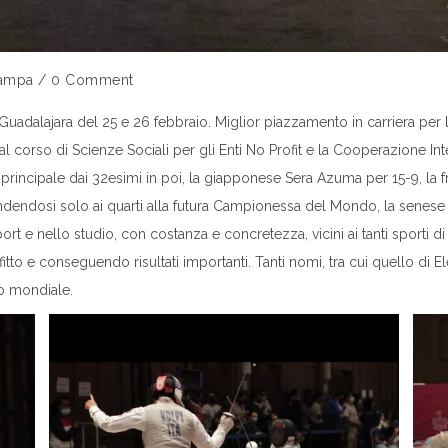
tampa
/
0 Comment
uadalajara del 25 e 26 febbraio. Miglior piazzamento in carriera per la f
 corso di Scienze Sociali per gli Enti No Profit e la Cooperazione In
 principale dai 32esimi in poi, la giapponese Sera Azuma per 15-9, la 
endosi solo ai quarti alla futura Campionessa del Mondo, la senese Al
rt e nello studio, con costanza e concretezza, vicini ai tanti sporti 
to e conseguendo risultati importanti. Tanti nomi, tra cui quello di E
to mondiale.