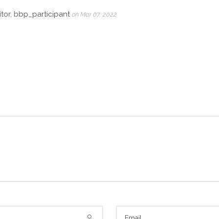
tor, bbp_participant
on Mar 07, 2022