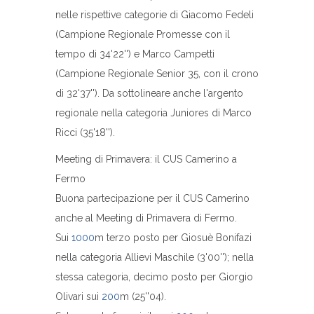
nelle rispettive categorie di Giacomo Fedeli
(Campione Regionale Promesse con il
tempo di 34'22'') e Marco Campetti
(Campione Regionale Senior 35, con il crono
di 32'37''). Da sottolineare anche l'argento
regionale nella categoria Juniores di Marco
Ricci (35'18'').
Meeting di Primavera: il CUS Camerino a
Fermo
Buona partecipazione per il CUS Camerino
anche al Meeting di Primavera di Fermo.
Sui
1000
m terzo posto per Giosuè Bonifazi
nella categoria Allievi Maschile (3'00''); nella
stessa categoria, decimo posto per Giorgio
Olivari sui
200
m (25''04).