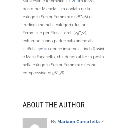
Sul versante femminile sui
200
m terzo
posto per Michela Lain contato nella
categoria Senior Femminile (28''26) e
tredicesimo nella categoria Junior
Femminile per Elena Loreti (29''72);
entrambe hanno partecipato anche alla
staffetta 4x
100
donne insieme a Linda Rosini
e Maria Faganello, chiudendo al terzo posto
nella categoria Senior Femminile (crono
complessivo di 56''56).
ABOUT THE AUTHOR
By
Mariano Carcatella
/