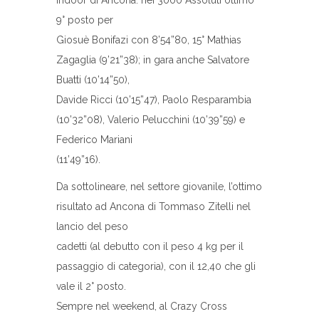
9° posto per
Giosuè Bonifazi con 8’54”80, 15° Mathias
Zagaglia (9’21”38); in gara anche Salvatore
Buatti (10’14”50),
Davide Ricci (10’15”47), Paolo Resparambia
(10’32”08), Valerio Pelucchini (10’39”59) e
Federico Mariani
(11’49”16).
Da sottolineare, nel settore giovanile, l’ottimo
risultato ad Ancona di Tommaso Zitelli nel
lancio del peso
cadetti (al debutto con il peso 4 kg per il
passaggio di categoria), con il 12,40 che gli
vale il 2° posto.
Sempre nel weekend, al Crazy Cross