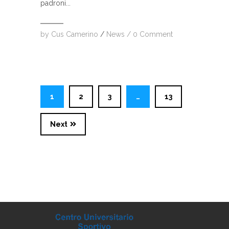
padroni...
by
Cus Camerino
/
News
/
0 Comment
1
2
3
…
13
Next