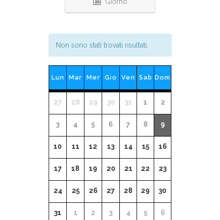
Giorno
Non sono stati trovati risultati.
CALENDARIO
Lun
Mar
Mer
Gio
Ven
Sab
Dom
DI
EVENTI
Calendario
27
28
29
30
31
1
2
di
3
4
5
6
7
8
9
Eventi
10
11
12
13
14
15
16
17
18
19
20
21
22
23
24
25
26
27
28
29
30
31
1
2
3
4
5
6