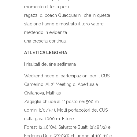
momento di festa per i
ragazzi di coach Quacquarini, che in questa
stagione hanno dimostrato il loro valore,
mettendo in evidenza
una crescita continua.
ATLETICA LEGGERA
I risultati del fine settimana
Weekend ricco di partecipazioni per il CUS
Camerino. Al 2° Meeting di Apertura a
Civitanova, Mathias
Zagaglia chiude al 1° posto nei 500 m
uomini (1’07”54). Molti portacolori del CUS
nella gara 1000 m: Ettore
Foresti (2’46”85), Salvatore Buatti (2’48”72) e
Federico Dule (2’51”97) chiudono al 10°, 11° e