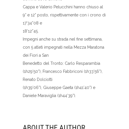
Cappa e Valerio Pelucchini hanno chiuso al
9° e 12° posto, rispettivamente con i crono di
17’34”08 e
18’12”45.
Impegni anche su strada nel fine settimana,
con 5 atleti impegnati nella Mezza Maratona
dei Fiori a San
Benedetto del Tronto: Carlo Resparambia
(1h29’50”), Francesco Fabbriconi (1h33’56”),
Renato Dolciotti
(1h39’06”), Giuseppe Gaeta (1h41’40”) e
Daniele Maraviglia (1h44’39”).
ABOUT THE AUTHOR