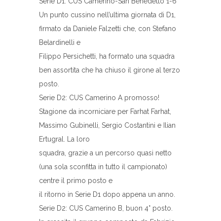
Serie D1: CUS Camerino-San Benedetto 1-6
Un punto cussino nell’ultima giornata di D1,
firmato da Daniele Falzetti che, con Stefano
Belardinelli e
Filippo Persichetti, ha formato una squadra
ben assortita che ha chiuso il girone al terzo
posto.
Serie D2: CUS Camerino A promosso!
Stagione da incorniciare per Farhat Farhat,
Massimo Gubinelli, Sergio Costantini e Ilian
Ertugral. La loro
squadra, grazie a un percorso quasi netto
(una sola sconfitta in tutto il campionato)
centre il primo posto e
il ritorno in Serie D1 dopo appena un anno.
Serie D2: CUS Camerino B, buon 4° posto.