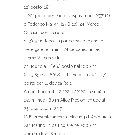
12° posto; 18°
e 20° posto per Paolo Resparambia (2’57”12)
e Federico Mariani (2’58”10); 24° Marco
Cruciani con il crono
di 3’05”16. Ricca la partecipazione anche
nelle gare femminili: Alice Canestrini ed
Emma Vincenzetti
chiudono al 3° e 4° posto nei 1000 m
(2’25”85 e 2’28”62); nella velocità 20° e 27°
posto per Ludovica Re a
Ambra Porcarelli (21”22 e 22”20 i tempi) nei
150 m; negli 80 m Alice Piccioni chiude al
25° posto con 12”17.
CUS presente anche al Meeting di Apertura a
San Marino, in particolare nei 5000 m
uomini, dove Simone