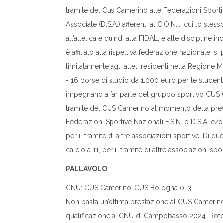
tramite del Cus Camerino alle Federazioni Sportive
Associate (D.S.A.) afferenti al C.O.N.I., cui lo ste
all’atletica e quindi alla FIDAL, e alle discipline
è affiliato alla rispettiva federazione nazionale,
limitatamente agli atleti residenti nella Regione 
- 16 borse di studio da 1.000 euro per le studentess
impegnano a far parte del gruppo sportivo CUS 
tramite del CUS Camerino al momento della pres
Federazioni Sportive Nazionali F.S.N. o D.S.A. e/o
per il tramite di altre associazioni sportive. Di qu
calcio a 11, per il tramite di altre associazioni 
PALLAVOLO
CNU: CUS Camerino-CUS Bologna 0-3
Non basta un’ottima prestazione al CUS Camerino
qualificazione ai CNU di Campobasso 2024. Rotonda