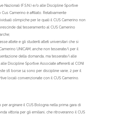
 Nazionali (F.S.N.) e/o alle Discipline Sportive
sso Cus Camerino è affiliato. Relativamente
 individuali olimpiche per le quali il CUS Camerino non
 si prescinde dal tesseramento al CUS Camerino
Marche;
e atlete e gli studenti atleti universitari che si
Camerino UNICAM, anche non tesserate/i per il
entazione della domanda, ma tesserate/i alle
 alle Discipline Sportive Associate afferenti al CONI
este 16 borse 14 sono per discipline varie, 2 per il
sportive locali convenzionate con il CUS Camerino.
 per arginare il CUS Bologna nella prima gara di
 vittoria per gli emiliani, che ritroveranno il CUS