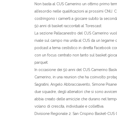
Non basta al CUS Camerino un ottimo primo temp
all’esordio nelle qualificazioni ai prossimi CNU
costringono i camerti a giocare subito la seconda
50 anni di basket raccontati al Torescast
La sezione Pallacanestro del CUS Camerino vuole 
rivale sul campo ma unita al CUS da un legame di r
podcast a tema cestistico in diretta Facebook con
con un focus centrato non tanto sul basket giocato
parquet.
In occasione dei 50 anni del CUS Camerino Basket,
Camerino, in una reunion che ha coinvolto protag
Sagratini, Angelo Abbracciavento, Simone Pisanesc
due squadre, degli allenatori che si sono avvice
abbia creato delle amicizie che durano nel tempo
volano di crescita, individuale e collettiva.
Divisione Regionale 2: San Crispino Basket-CUS