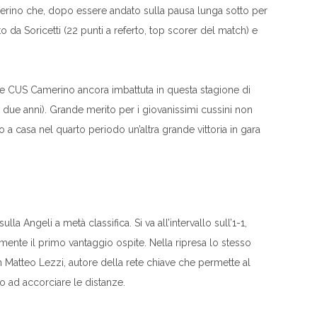
merino che, dopo essere andato sulla pausa lunga sotto per
o da Soricetti (22 punti a referto, top scorer del match) e
a e CUS Camerino ancora imbattuta in questa stagione di
mi due anni). Grande merito per i giovanissimi cussini non
 a casa nel quarto periodo un’altra grande vittoria in gara
la Angeli a metà classifica. Si va all’intervallo sull’1-1,
te il primo vantaggio ospite. Nella ripresa lo stesso
n Matteo Lezzi, autore della rete chiave che permette al
lo ad accorciare le distanze.