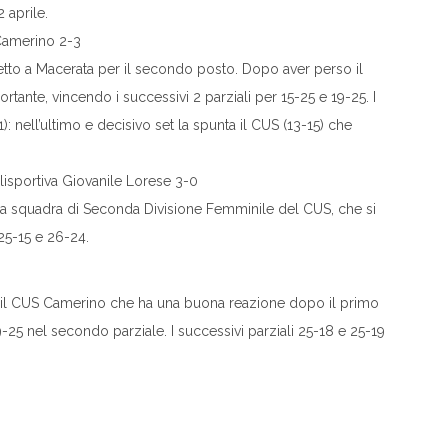
 aprile.
Camerino 2-3
retto a Macerata per il secondo posto. Dopo aver perso il
tante, vincendo i successivi 2 parziali per 15-25 e 19-25. I
): nell’ultimo e decisivo set la spunta il CUS (13-15) che
sportiva Giovanile Lorese 3-0
r la squadra di Seconda Divisione Femminile del CUS, che si
 25-15 e 26-24.
r il CUS Camerino che ha una buona reazione dopo il primo
25 nel secondo parziale. I successivi parziali 25-18 e 25-19