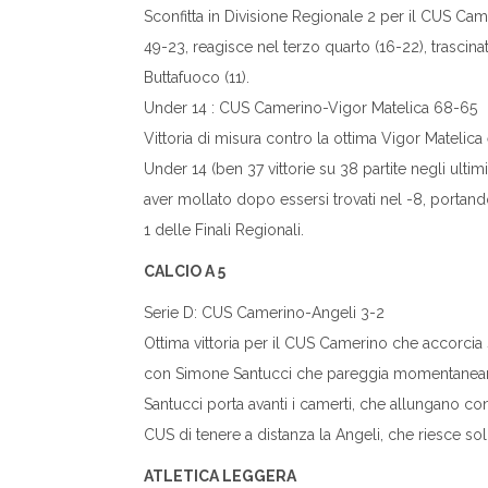
Sconfitta in Divisione Regionale 2 per il CUS Ca
49-23, reagisce nel terzo quarto (16-22), trascinat
Buttafuoco (11).
Under 14 : CUS Camerino-Vigor Matelica 68-65
Vittoria di misura contro la ottima Vigor Matelic
Under 14 (ben 37 vittorie su 38 partite negli ulti
aver mollato dopo essersi trovati nel -8, portando
1 delle Finali Regionali.
CALCIO A 5
Serie D: CUS Camerino-Angeli 3-2
Ottima vittoria per il CUS Camerino che accorcia sul
con Simone Santucci che pareggia momentaneamen
Santucci porta avanti i camerti, che allungano co
CUS di tenere a distanza la Angeli, che riesce so
ATLETICA LEGGERA