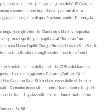
o, concluso sul +10, per avere ragione del CUS Cassino
. Con un secondo tempo importante, i padroni di casa
 gara del triangolare di qualificazione, contro Tor Vergata.
ringraziare gli amici dei Gladiatores Matelica, squadra
eciproco rispetto, per l’ospitalità al “Torescast” un
dotto da Marco Papilli, Giorgio Bruzzechesse e Sirio Sestili,
 quanto sulle storie e sugli aneddoti, dentro e fuori il
 si è potuto parlare della storia del CUS e del basket a
onisti di ieri e di oggi come Riccardo Carboni, Gianni
hi e Giacomo Salvi. Si è parlato anche delle sfide tra le
ndati a Camerino in questi anni, dimostrando come lo sport
, anche fuori dai palazzetti, rimarcandone il ruolo come
 Camerino 81-66