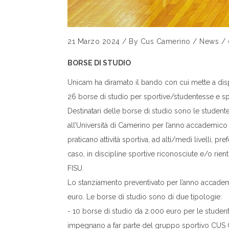
21 Marzo 2024
/
By
Cus Camerino
/
News
/
BORSE DI STUDIO
Unicam ha diramato il bando con cui mette a dis
26 borse di studio per sportive/studentesse e s
Destinatari delle borse di studio sono le studentes
all’Università di Camerino per l’anno accademic
praticano attività sportiva, ad alti/medi livelli, pre
caso, in discipline sportive riconosciute e/o rie
FISU.
Lo stanziamento preventivato per l’anno accade
euro. Le borse di studio sono di due tipologie:
- 10 borse di studio da 2.000 euro per le studentes
impegnano a far parte del gruppo sportivo CUS 