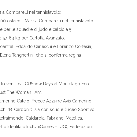
zia Comparelli nel tennistavolo;
0 ostacoli, Marzia Comparelli nel tennistavolo
per le squadre di judo e calcio a 5.
do 57-63 kg per Carlotta Avanzato.
 i centrali Edoardo Caneschi e Lorenzo Cortesia,
 Elena Tangherlini, che si conferma regina
ne di eventi: dai CUSnow Days al Montelago Eco
a Just The Woman I Am.
Camerino Calcio, Frecce Azzurre Avis Camerino,
hi “B. Carboni”), sia con scuole (Liceo Sportivo
telraimondo, Caldarola, Fabriano, Matelica,
port e Identità e InclUniGames – IUG), Federazioni