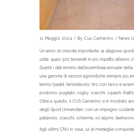
11 Maggio 2024
/
By
Cus Camerino
/
News
U
Un anno di crescita importante, la stagione sport
unità: quasi 300 tesserati in più rispetto all’an
Questi i dati emersi dall’assemblea annuale della 
una gamma di sezioni agonistiche sempre più ampia,
tennis/padel, tennistavolo, tiro con l’arco e arramp
podismo, pugilato, rugby, scacchi, squash, triathlon,
Oltre a questo, il CUS Camerino si è mostrato anch
degli Sport Universitari, con un impegno costante in
pallavolo, scacchi, scherma, sci alpino, taekwondo
Agli ultimi CNU in casa, 12 le medaglie conquista