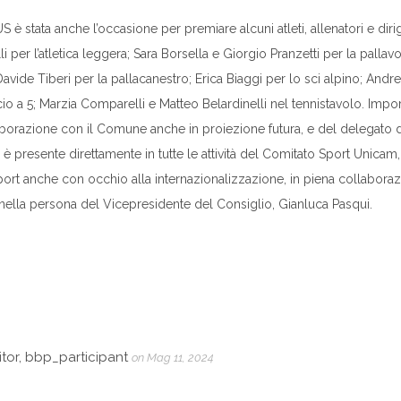
 stata anche l’occasione per premiare alcuni atleti, allenatori e dirige
 per l’atletica leggera; Sara Borsella e Giorgio Pranzetti per la pallav
vide Tiberi per la pallacanestro; Erica Biaggi per lo sci alpino; Andrea
o a 5; Marzia Comparelli e Matteo Belardinelli nel tennistavolo. Impo
borazione con il Comune anche in proiezione futura, e del delegato de
 è presente direttamente in tutte le attività del Comitato Sport Unicam,
 sport anche con occhio alla internazionalizzazione, in piena collabora
 nella persona del Vicepresidente del Consiglio, Gianluca Pasqui.
tor, bbp_participant
on Mag 11, 2024