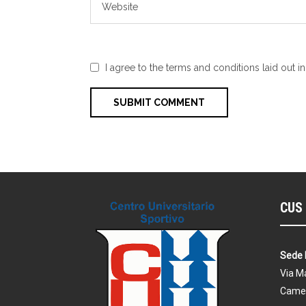
I agree to the terms and conditions laid out i
CUS 
Sede 
Via Ma
Came