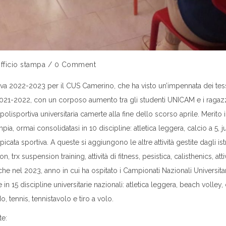
fficio stampa
/
0 Comment
iva 2022-2023 per il CUS Camerino, che ha visto un’impennata dei tesse
no 2021-2022, con un corposo aumento tra gli studenti UNICAM e i ragaz
polisportiva universitaria camerte alla fine dello scorso aprile. Merito
 ormai consolidatasi in 10 discipline: atletica leggera, calcio a 5, ju
icata sportiva. A queste si aggiungono le altre attività gestite dagli istr
 trx suspension training, attività di fitness, pesistica, calisthenics, att
e nel 2023, anno in cui ha ospitato i Campionati Nazionali Universitari,
 15 discipline universitarie nazionali: atletica leggera, beach volley, ca
, tennis, tennistavolo e tiro a volo.
te: