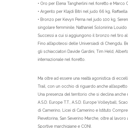
• Oro per Elena Tangherlini nel fioretto e Marco 
• Argento per Klajdi Bitri nel judo 66 kg, Raffae
• Bronzo per Kevyn Perna nel judo 100 kg, Seren
singolare femminile, Nathaniel Solonirina Louido
Successi a cui si aggiungono il bronzo nel tiro a
Fino all’apoteosi delle Universiadi di Chengdu. B
gli schiacciatori Davide Gardini, Tim Held, Albert
internazionale nel fioretto.
Ma oltre ad essere una realtà agonistica di eccel
Trail, con un occhio di riguardo anche all’aspett
Una presenza del territorio che si declina anche
A.S.D. Europe T.T., A.S.D. Europe Volleyball, Sc
di Camerino, Licei di Camerino e Istituto Compren
Pievetorina, San Severino Marche, oltre al lavoro a
Sportive marchigiane e CONI.