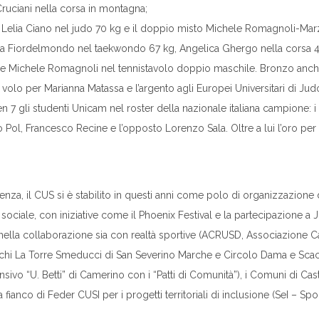
Cruciani nella corsa in montagna;
lla Lelia Ciano nel judo 70 kg e il doppio misto Michele Romagnoli-Mar
a Fiordelmondo nel taekwondo 67 kg, Angelica Ghergo nella corsa 40
 e Michele Romagnoli nel tennistavolo doppio maschile. Bronzo anche 
l volo per Marianna Matassa e l’argento agli Europei Universitari di Ju
en 7 gli studenti Unicam nel roster della nazionale italiana campione:
o Pol, Francesco Recine e l’opposto Lorenzo Sala. Oltre a lui l’oro per
lenza, il CUS si è stabilito in questi anni come polo di organizzazio
o sociale, con iniziative come il Phoenix Festival e la partecipazione 
 nella collaborazione sia con realtà sportive (ACRUSD, Associazione 
acchi La Torre Smeducci di San Severino Marche e Circolo Dama e Scacc
sivo “U. Betti” di Camerino con i “Patti di Comunità”), i Comuni di Cas
 fianco di Feder CUSI per i progetti territoriali di inclusione (SeI – S