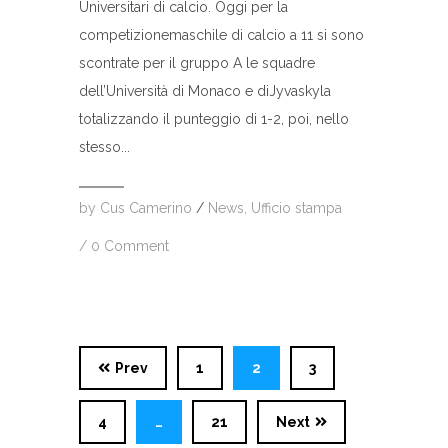
Universitari di calcio. Oggi per la
competizionemaschile di calcio a 11 si sono
scontrate per il gruppo A le squadre
dell’Università di Monaco e diJyvaskyla
totalizzando il punteggio di 1-2, poi, nello
stesso...
by
Cus Camerino
/
News
,
Ufficio stampa
/
0 Comment
Prev
1
2
3
4
…
21
Next