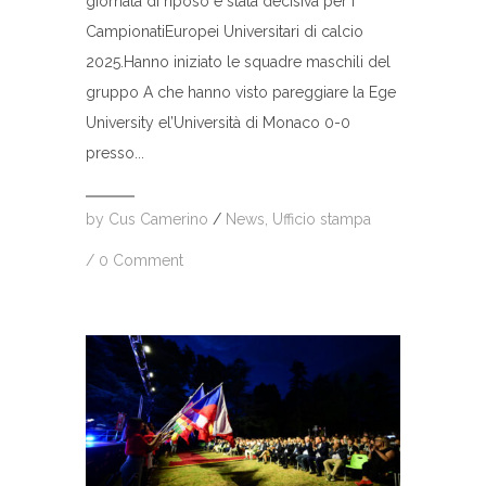
giornata di riposo è stata decisiva per i
CampionatiEuropei Universitari di calcio
2025.Hanno iniziato le squadre maschili del
gruppo A che hanno visto pareggiare la Ege
University el’Università di Monaco 0-0
presso...
by
Cus Camerino
/
News
,
Ufficio stampa
/
0 Comment