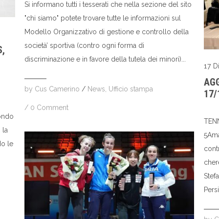
Si informano tutti i tesserati che nella sezione del sito
"chi siamo" potete trovare tutte le informazioni sul
Modello Organizzativo di gestione e controllo della
società’ sportiva (contro ogni forma di
,
discriminazione e in favore della tutela dei minori)...
17 
AGG
by
Cus Camerino
/
News
,
Ufficio stampa
17/
/
0 Comment
ondo
TENN
 la
5Ama
do le
cont
cher
Stefa
Persi