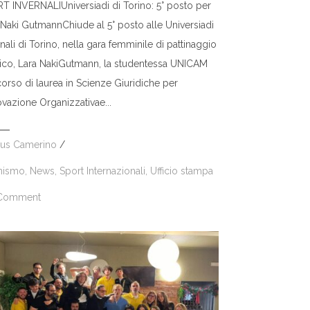
T INVERNALIUniversiadi di Torino: 5° posto per
 Naki GutmannChiude al 5° posto alle Universiadi
nali di Torino, nella gara femminile di pattinaggio
stico, Lara NakiGutmann, la studentessa UNICAM
corso di laurea in Scienze Giuridiche per
ovazione Organizzativae...
us Camerino
/
nismo
,
News
,
Sport Internazionali
,
Ufficio stampa
Comment