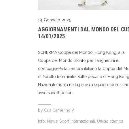
14 Gennaio 2025
AGGIORNAMENTI DAL MONDO DEL CUS
14/01/2025
SCHERMA Coppa del Mondo: Hong Kong, alla
Coppa del Mondo trionfo per Tangherlini e
compagneParla sempre italiano la Coppa del M
di fioretto femminile. Sulle pedane di Hong Kong
Nazionaletrionfa nella prova a squadre dominan
avversarie.Il poker...
by
Cus Camerino
/
Info
,
News
,
Sport Internazionali
,
Ufficio stampa