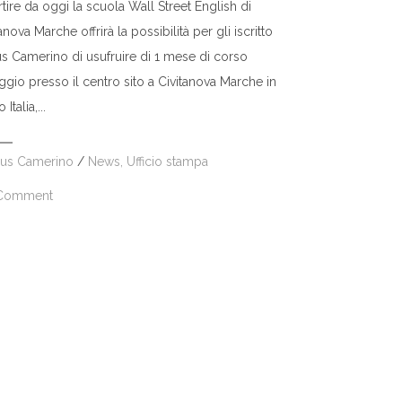
rtire da oggi la scuola Wall Street English di
anova Marche offrirà la possibilità per gli iscritto
us Camerino di usufruire di 1 mese di corso
gio presso il centro sito a Civitanova Marche in
Italia,...
us Camerino
/
News
,
Ufficio stampa
Comment