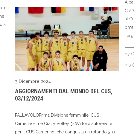
A pa
r gli
Civit
che
al C
o a
omag
Largo 
by
C
/
0 
3 Dicembre 2024
AGGIORNAMENTI DAL MONDO DEL CUS,
03/12/2024
PALLAVOLOPrima Divisione femminile: CUS
Camerino-Ime Crazy Volley 3-0Vittoria autorevole
per il CUS Camerino, che conquista un rotondo 3-0