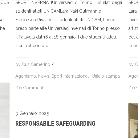
-CUS
SPORT INVERNALIUniversiadi di Torino: i risultati degli
SPOR
studenti-atleti UNICAMLara Naki Gutmann e
Lara
se.
Francesco Riva, due studenti-atleti UNICAM, hanno
Inver
che
preso parte alle UniversiadiInvernali di Torino presso
arti
il Palavela dal 16 al 18 gennaio. I due studenti-atleti,
del 
iscritti al corso di...
l’Inn
by
Cus Camerino
/
by
C
Agonismo
,
News
,
Sport Internazionali
,
Ufficio stampa
Ago
/
0 Comment
/
0 
3 Gennaio 2025
RESPONSABILE SAFEGUARDING