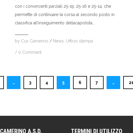
con i convincenti parziali 25-19, 25-16 e 25-14, che
permette di continuare la corsa al secondo posto in
classifica all’inseguimento dellacapolista...
by
Cus Camerino
/
News
,
Ufficio stampa
/
0 Comment
…
3
4
5
6
7
…
2
CAMERINO A.S.D.
TERMINI DI UTILIZZO