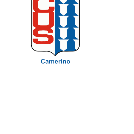
CUS CAMERINO A.S.D.
Sede Legale:
Via Madonna delle Carceri, 15 62032 -
Camerino