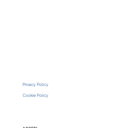
Impianti Sportivi:
Loc. Le Calvie snc 62032 - Camerino
C.F.:
81001240431
TERMINI DI UTILIZZO
Privacy Policy
Cookie Policy
AREA AMMINISTRATIVA