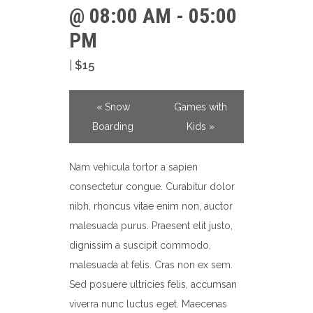
@ 08:00 AM - 05:00
PM
|
$15
NAVIGATION
«
Snow
Games with
Boarding
Kids
»
Nam vehicula tortor a sapien
consectetur congue. Curabitur dolor
nibh, rhoncus vitae enim non, auctor
malesuada purus. Praesent elit justo,
dignissim a suscipit commodo,
malesuada at felis. Cras non ex sem.
Sed posuere ultricies felis, accumsan
viverra nunc luctus eget. Maecenas