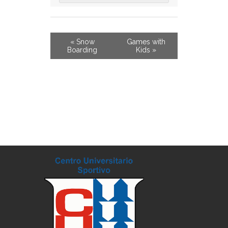
NAVIGATION
«
Snow
Games with
Boarding
Kids
»