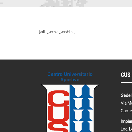
[yith_wcwl_wishlist]
CUS 
Sede 
Via Ma
Came
Impian
Loc. 