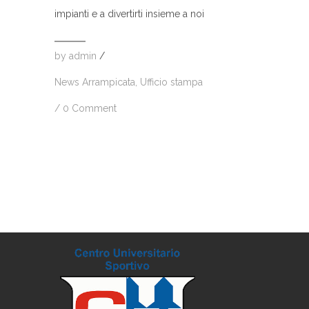
impianti e a divertirti insieme a noi
by
admin
/
News Arrampicata
,
Ufficio stampa
/
0 Comment