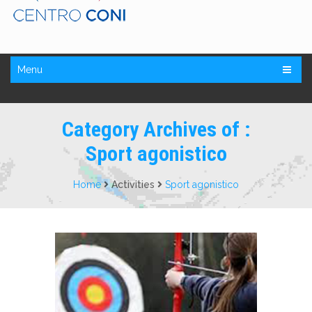
Menu
Category Archives of :
Sport agonistico
Home
Activities
Sport agonistico