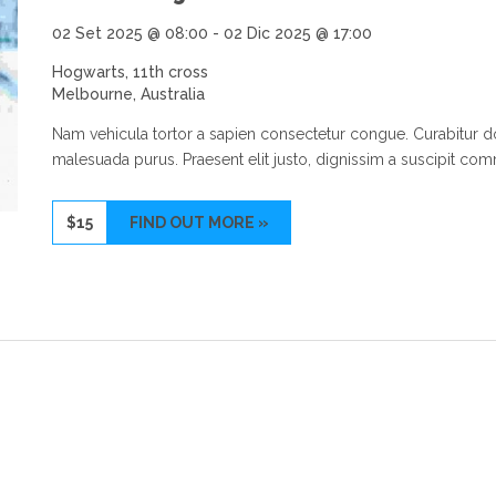
02 Set 2025 @ 08:00
-
02 Dic 2025 @ 17:00
Hogwarts,
11th cross
Melbourne
,
Australia
Nam vehicula tortor a sapien consectetur congue. Curabitur do
malesuada purus. Praesent elit justo, dignissim a suscipit co
$15
FIND OUT MORE »