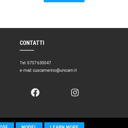
CONTATTI
Tel: 0737 630047
e-mail: cuscamerino@unicam.it
OSE
MODEL
LEARN MORE