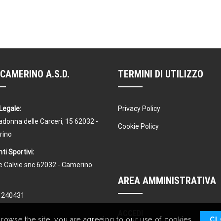
CAMERINO A.S.D.
TERMINI DI UTILIZZO
Legale:
Privacy Policy
donna delle Carceri, 15 62032 -
Cookie Policy
rino
ti Sportivi:
Le Calvie snc 62032 - Camerino
AREA AMMINISTRATIVA
1240431
ACCEDI
browse the site, you are agreeing to our use of cookies.
CL