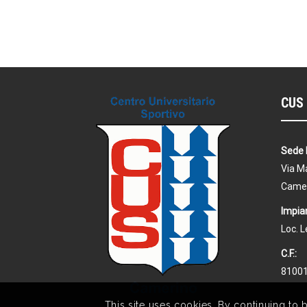
CUS 
Sede 
Via Ma
Came
Impian
Loc. 
C.F.:
8100
This site uses cookies. By continuing to 