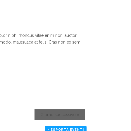
lor nibh, rhoncus vitae enim non, auctor
mmodo, malesuada at felis. Cras non ex sem.
Giorno successivo
»
+ ESPORTA EVENTI