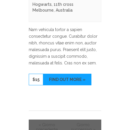
Hogwarts,
11th cross
Melbourne
,
Australia
Nam vehicula tortor a sapien
consectetur congue. Curabitur dolor
nibh, rhoncus vitae enim non, auctor
malesuada purus. Praesent elit justo,
dignissim a suscipit commodo,
malesuada at felis. Cras non ex sem.
$15
FIND OUT MORE »
«
Giorno
Giorno
precedente
successivo
»