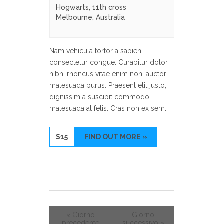
Hogwarts,
11th cross
Melbourne
,
Australia
Nam vehicula tortor a sapien
consectetur congue. Curabitur dolor
nibh, rhoncus vitae enim non, auctor
malesuada purus. Praesent elit justo,
dignissim a suscipit commodo,
malesuada at felis. Cras non ex sem.
$15
FIND OUT MORE »
«
Giorno
Giorno
precedente
successivo
»