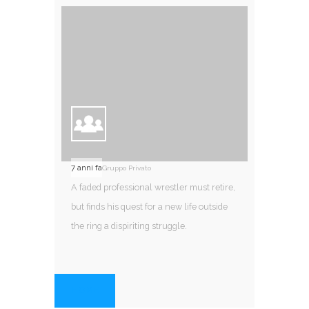
7 anni fa
Gruppo Privato
A faded professional wrestler must retire,
but finds his quest for a new life outside
the ring a dispiriting struggle.
HOME