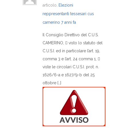
articolo,
Elezioni
reppresentanti tessesari cus
camerino
7 anni fa
Il Consiglio Direttivo del C.U.S.
CAMERINO,  visto lo statuto del
C.U.S.I. ed in particolare l’art. 19,
comma 3 e l’art. 24 comma 1, 
viste le circolari C.U.S.I. prot. n.
1626/6-a e 1627/9-b del 25
ottobre […]