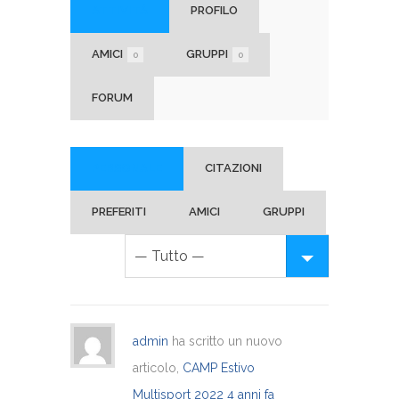
ATTIVITÀ
PROFILO
AMICI
GRUPPI
0
0
FORUM
PERSONALE
CITAZIONI
PREFERITI
AMICI
GRUPPI
admin
ha scritto un nuovo
articolo,
CAMP Estivo
Multisport 2022
4 anni fa