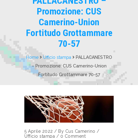
PALLACANESTRO –
Promozione: CUS
Camerino-Union
Fortitudo Grottammare
70-57
Home
Ufficio stampa
PALLACANESTRO
– Promozione: CUS Camerino-Union
Fortitudo Grottammare 70-57
5 Aprile 2022
/
By
Cus Camerino
/
Ufficio stampa
/
0 Comment