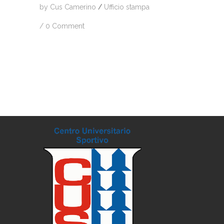
by
Cus Camerino
/
Ufficio stampa
/
0 Comment