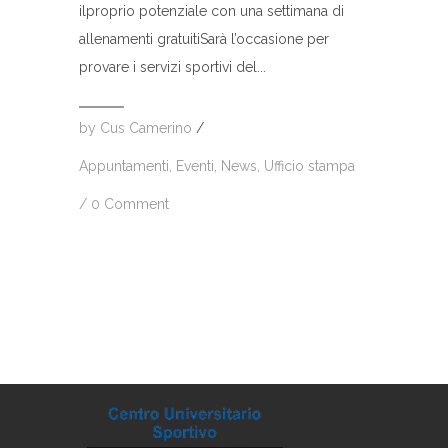
ilproprio potenziale con una settimana di
allenamenti gratuitiSarà l’occasione per
provare i servizi sportivi del...
by
Cus Camerino
/
Appuntamenti
,
Eventi
,
News
,
Ufficio stampa
/
0 Comment