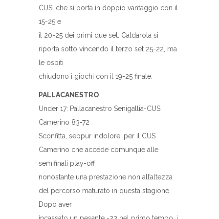
CUS, che si porta in doppio vantaggio con il
15-25 e
il 20-25 dei primi due set. Caldarola si
riporta sotto vincendo il terzo set 25-22, ma
le ospiti
chiudono i giochi con il 19-25 finale.
PALLACANESTRO
Under 17: Pallacanestro Senigallia-CUS
Camerino 83-72
Sconfitta, seppur indolore, per il CUS
Camerino che accede comunque alle
semifinali play-off
nonostante una prestazione non all’altezza
del percorso maturato in questa stagione.
Dopo aver
incassato un pesante -23 nel primo tempo, i