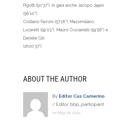
Pigotti (50’37”). In gara anche Jacopo Jajani
(56’10”),
Cristiano Farroni (57’16”), Massimiliano
Lucarelli (59’03”), Mauro Crucianelli (59’56”) e
Daniele Gili
(1h00’37”).
ABOUT THE AUTHOR
By
Editor Cus Camerino
/ Editor, bbp_participant
on Mag 08, 2025