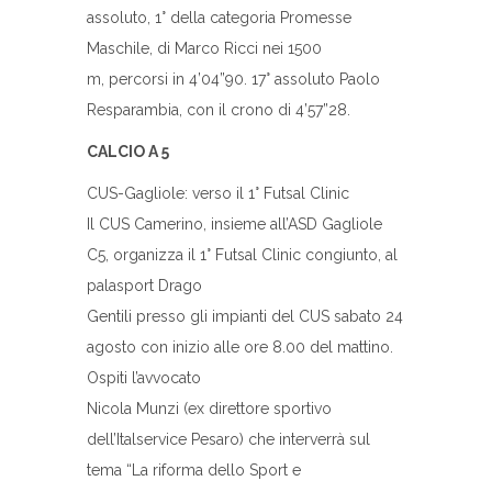
assoluto, 1° della categoria Promesse
Maschile, di Marco Ricci nei 1500
m, percorsi in 4’04”90. 17° assoluto Paolo
Resparambia, con il crono di 4’57”28.
CALCIO A 5
CUS-Gagliole: verso il 1° Futsal Clinic
Il CUS Camerino, insieme all’ASD Gagliole
C5, organizza il 1° Futsal Clinic congiunto, al
palasport Drago
Gentili presso gli impianti del CUS sabato 24
agosto con inizio alle ore 8.00 del mattino.
Ospiti l’avvocato
Nicola Munzi (ex direttore sportivo
dell’Italservice Pesaro) che interverrà sul
tema “La riforma dello Sport e