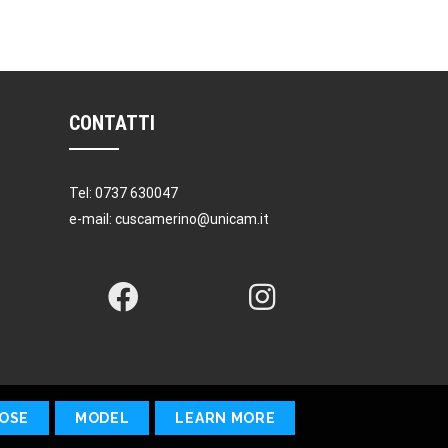
CONTATTI
Tel: 0737 630047
e-mail: cuscamerino@unicam.it
OSE
MODEL
LEARN MORE