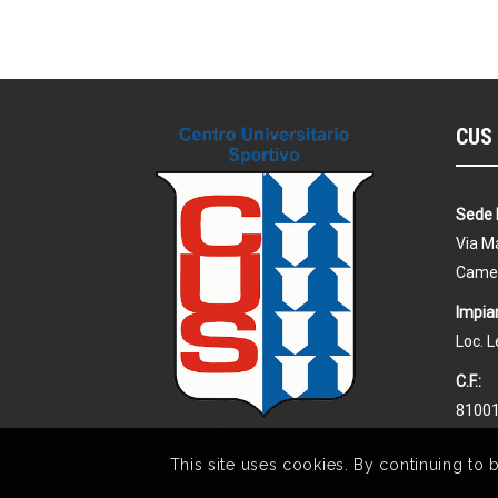
CUS 
Sede 
Via Ma
Came
Impian
Loc. 
C.F.:
8100
This site uses cookies. By continuing to 