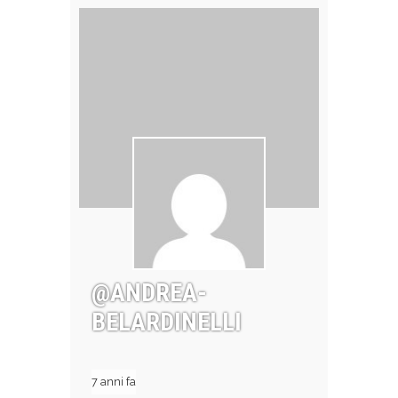
@ANDREA-
BELARDINELLI
7 anni fa