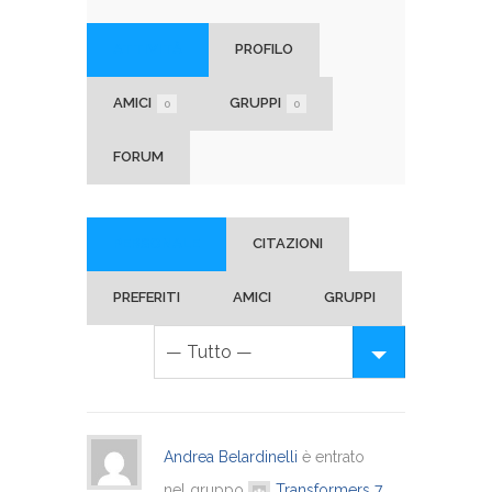
ATTIVITÀ
PROFILO
AMICI
GRUPPI
0
0
FORUM
PERSONALE
CITAZIONI
PREFERITI
AMICI
GRUPPI
Andrea Belardinelli
è entrato
nel gruppo
Transformers
7