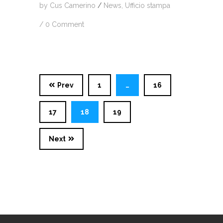
by
Cus Camerino
/
News
,
Ufficio stampa
/
0 Comment
Prev
1
…
16
17
18
19
Next