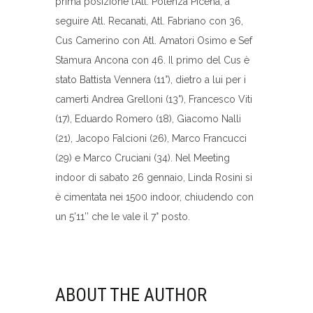
prima posizione l’Atl. Potenza Picena, a
seguire Atl. Recanati, Atl. Fabriano con 36,
Cus Camerino con Atl. Amatori Osimo e Sef
Stamura Ancona con 46. Il primo del Cus è
stato Battista Vennera (11°), dietro a lui per i
camerti Andrea Grelloni (13°), Francesco Viti
(17), Eduardo Romero (18), Giacomo Nalli
(21), Jacopo Falcioni (26), Marco Francucci
(29) e Marco Cruciani (34). Nel Meeting
indoor di sabato 26 gennaio, Linda Rosini si
è cimentata nei 1500 indoor, chiudendo con
un 5’11’’ che le vale il 7° posto.
ABOUT THE AUTHOR