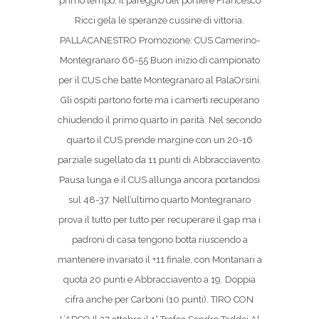
primo tempo, il pareggio del portiere Francesco
Ricci gela le speranze cussine di vittoria.
PALLACANESTRO Promozione: CUS Camerino-
Montegranaro 66-55 Buon inizio di campionato
per il CUS che batte Montegranaro al PalaOrsini.
Gli ospiti partono forte ma i camerti recuperano
chiudendo il primo quarto in parità. Nel secondo
quarto il CUS prende margine con un 20-16
parziale sugellato da 11 punti di Abbracciavento.
Pausa lunga e il CUS allunga ancora portandosi
sul 48-37. Nell’ultimo quarto Montegranaro
prova il tutto per tutto per recuperare il gap ma i
padroni di casa tengono botta riuscendo a
mantenere invariato il +11 finale, con Montanari a
quota 20 punti e Abbracciavento a 19. Doppia
cifra anche per Carboni (10 punti). TIRO CON