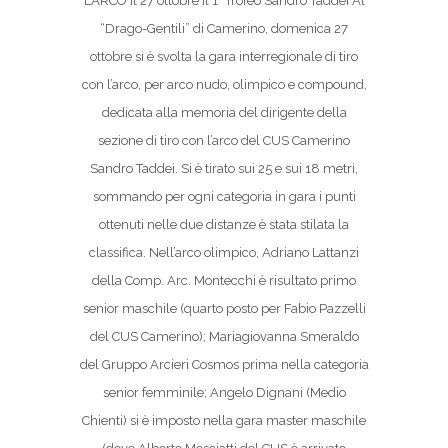
L’ARCO Il 27 ottobre il 1° Trofeo Sandro Taddei Al
“Drago-Gentili” di Camerino, domenica 27
ottobre si è svolta la gara interregionale di tiro
con l’arco, per arco nudo, olimpico e compound,
dedicata alla memoria del dirigente della
sezione di tiro con l’arco del CUS Camerino
Sandro Taddei. Si è tirato sui 25 e sui 18 metri,
sommando per ogni categoria in gara i punti
ottenuti nelle due distanze è stata stilata la
classifica. Nell’arco olimpico, Adriano Lattanzi
della Comp. Arc. Montecchi è risultato primo
senior maschile (quarto posto per Fabio Pazzelli
del CUS Camerino); Mariagiovanna Smeraldo
del Gruppo Arcieri Cosmos prima nella categoria
senior femminile; Angelo Dignani (Medio
Chienti) si è imposto nella gara master maschile